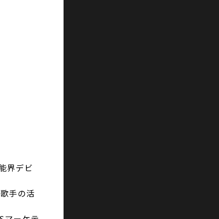
芸能界デビ
り歌手の活
Sマーケテ