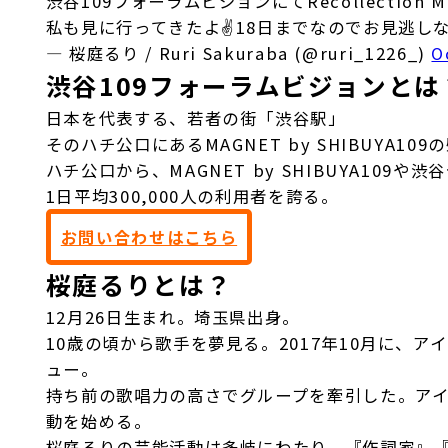
渋谷109フォーラムビジョンにてRecollectio
私も見に行ってきたよ✌️18日までなのでお見逃しなくっ
— 桜庭るり / Ruri Sakuraba (@ruri_1226_)
O
渋谷109フォーラムビジョンと
日本を代表する、若者の街「渋谷駅」
そのハチ公口にあるMAGNET by SHIBUYA1
ハチ公口から、MAGNET by SHIBUYA10
1日平均300,000人の利用者を誇る。
お問い合わせはこちら
桜庭るりとは？
12月26日生まれ。埼玉県出身。
10歳の頃から歌手を夢見る。2017年10月に、
ュー。
持ち前の歌唱力の高さでグループを牽引した。アイ
動を始める。
桜庭るりの芸能活動は多岐にわたり、『作詞家』『グ