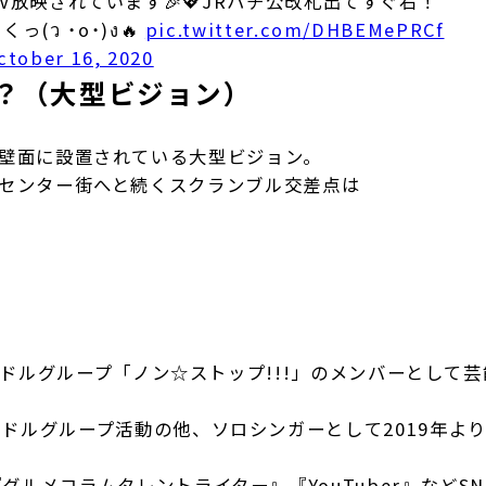
n MV放映されています🎉💖JRハチ公改札出てすぐ右！
(ว ˙o˙)ง🔥
pic.twitter.com/DHBEMePRCf
ctober 16, 2020
は？（大型ビジョン）
09の壁面に設置されている大型ビジョン。
9や渋谷センター街へと続くスクランブル交差点は
アイドルグループ「ノン☆ストップ!!!」のメンバーとして
ドルグループ活動の他、ソロシンガーとして2019年よ
ルメコラムタレントライター』『YouTuber』などSN