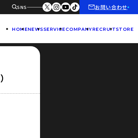
お問い合わせ
SNS
HOME
NEWS
SERVICE
COMPANY
RECRUIT
STORE
り）