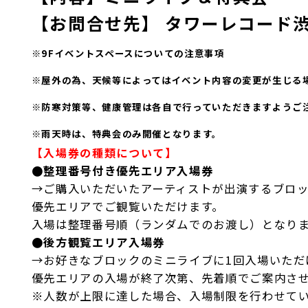
【お問合せ先】 タワーレコード渋谷店(
※9Fイベントスペースについての注意事項
※屋外の為、天候等によってはイベント内容の変更が生じる
※防寒対策等、健康管理は各自で行っていただきますようご
※雨天時は、特典会のみ開催となります。
【入場券の種類について】
●整理番号付き優先エリア入場券
→ご購入いただいたアーティストが出演するブロ
優先エリアでご観覧いただけます。
入場は整理番号順（ランダムでのお渡し）となり
●後方観覧エリア入場券
→お好きなブロックのミニライブに1回入場いただ
優先エリアの入場が終了次第、先着順でご案内さ
※人数が上限に達した場合、入場制限を行わせて