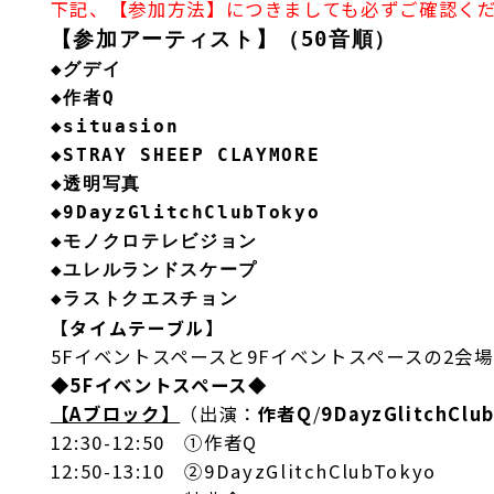
下記、【参加方法】につきましても必ずご確認く
【参加アーティスト】（50音順）
◆グデイ
◆作者Q
◆situasion
◆STRAY SHEEP CLAYMORE
◆透明写真
◆9DayzGlitchClubTokyo
◆モノクロテレビジョン
◆ユレルランドスケープ
◆ラストクエスチョン
【タイムテーブル】
5Fイベントスペースと9Fイベントスペースの2会
◆5Fイベントスペース◆
【Aブロック】
（出演：
作者Q
/
9DayzGlitchClu
12:30-12:50 ①作者Q
12:50-13:10 ②9DayzGlitchClubTokyo