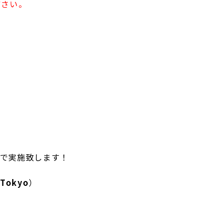
ださい。
場で実施致します！
bTokyo
）