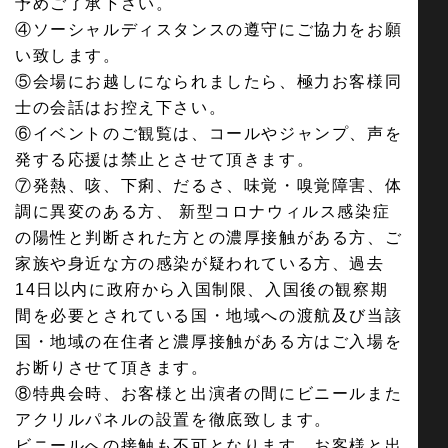
予めご了承下さい。
④ソーシャルディスタンスの遵守にご協力をお願
い致します。
⑤会場にお越しになられましたら、極力お客様同
士の会話はお控え下さい。
⑥イベントのご観覧は、コールやジャンプ、声を
発する応援は禁止とさせて頂きます。
⑦発熱、咳、下痢、だるさ、味覚・嗅覚障害、体
調に異変のある方、 新型コロナウィルス感染症
の陽性と判断された方との濃厚接触がある方、ご
家族や身近な方の感染が疑われている方、過去
14日以内に政府から入国制限、入国後の観察期
間を必要とされている国・地域への渡航及び当該
国・地域の在住者と濃厚接触がある方はご入場を
お断りさせて頂きます。
⑧特典会時、お客様と出演者の間にビニールまた
アクリルパネルの設置を徹底致します。
ビニールへの接触も不可となります。お客様と出