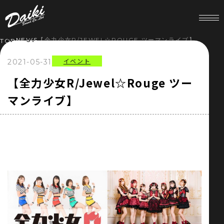
NEWS
【全力少女R/JEWEL☆ROUGE ツーマンライブ】
TOP
イベント
2021-05-31
HOME
【全力少女R/Jewel☆Rouge ツー
マンライブ】
NEWS
SERVICE
COMPANY
RECRUIT
STORE