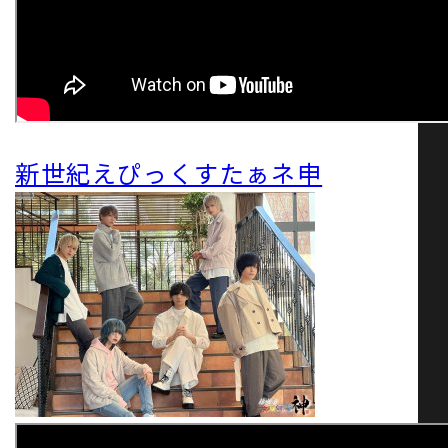
新世紀えぴっくすたぁネ申