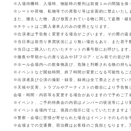
※入場待機時、入場時、
物販時の整列は前後１ｍの間隔を保
※シートや荷物、私物等での席取り等は全面的に禁止いたし
また、撤去した物、及び放置されている物に関して盗難・
破
※チケットはご購入者本人のみの使用となります。
※出演者は予告無く変更する場合がございます。
その際の返
※当日券は前売り券買状況により無い場合もあり、
また若干
※当日はご購入いただいたチケットの番号順にお呼びします
※徹夜や早朝からの座り込みや1Fフロア・
ビル前での並び待
※ホール会場内への飲食物及び、
危険と判断される物の持ち
※イベントなど開始時間、
終了時間が変更になる可能性もご
※出演者及び公演の撮影・録音、
録画は全て禁止とさせてい
※天候や災害、
トラブルやアーティストの都合により予告無
会場・時間・
内容等を変更する場合がありますので予めご了
※イベント、
ご予約特典会の内容はメンバーの状況等により
※イベント会場内では、
係員の指示に従っていただきますよ
※警察・
会場に苦情が寄せられた場合はイベントそのものを
※会場までの交通費、宿泊費はお客様のご負担となります。