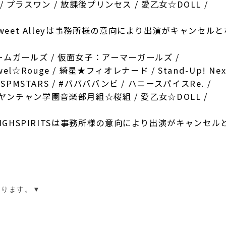
N / プラスワン / 放課後プリンセス / 愛乙女☆DOLL /
R、Sweet Alleyは事務所様の意向により出演がキャンセル
チームガールズ / 仮面女子：アーマーガールズ /
Rouge / 綺星★フィオレナード / Stand-Up! Next
DSPMSTARS / #ババババンビ / ハニースパイスRe. /
n’ / ヤンチャン学園音楽部月組☆桜組 / 愛乙女☆DOLL /
IGHSPIRITSは事務所様の意向により出演がキャンセル
なります。
▼