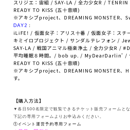
スリジエ：宙組 / SAY-LA / 全力少女R / TENRI
READY TO KISS (五十音順)
※アキシブproject、DREAMING MONSTE
DAY2
：
iLiFE! / 仮面女子：アリス十番 / 仮面女子：ス
キミイロプロジェクト / サンダルテレフォン / Jewel☆
SAY-LA / 戦国アニマル極楽浄土 / 全力少女R / #
平均睡眠８時間。/ bob up. / MyDearDarli
READY TO KISS (五十音順)
※アキシブproject、DREAMING MONSTER、
H
す。
【購入方法】
▼
各日500名限定で観覧できるチケット販売フォームと
下記の専用フォームよりお申込みください。
①イベント運営予約専用フォーム