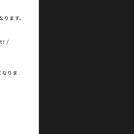
となります。
! /
となりま