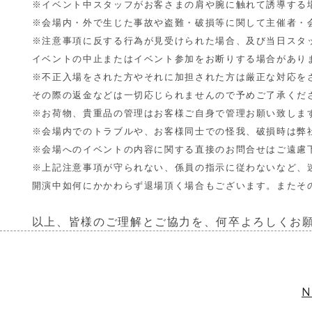
※
イベント中スタッフがお客さまの肩や腕に触れて誘導する
※会場内・外で生じた事故や盗難・破損等に関して主催者・
※注意事項に反する行為が見受けられた場合、
及び当日スタ
イベントの中止またはイベント参加をお断りする場合があり
※
不正入場をされた方やそれに加担された方は厳正な対応を
その際の返金などは一切応じられませんので予めご了承くだ
※お荷物、貴重品の管理はお客様ご自身で管理お願い致しま
※会場内でのトラブルや、お客様同士での怪我、
破損時は弊
※
会場へのイベントの内容に関する直接のお問合せはご遠慮
※上記注意事項が守られない、係員の指示に従わないなど、
開演中如何にかかわらず退場頂く場合もございます。
またそ
以上、皆様のご理解とご協力を、
何卒よろしくお