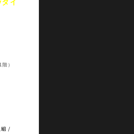
byダイ
 1階）
組 /