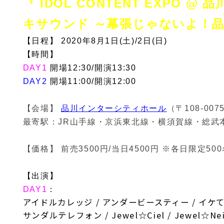
『 IDOL CONTENT EXPO @
キサウンド ～幕張じゃないよ！品川
【日程】 2020年8月1日(土)/2日(日)
【時間】
DAY1
開場12:30/開演13:30
DAY2
開場11:00/開演12:00
【会場】
品川インターシティホール
（〒108-00
最寄駅：JR山手線・京浜東北線・横須賀線・総武
【価格】 前売3500円/当日4500円 ※各日限定5
【出演】
DAY1
：
アイドルカレッジ / アンダービースティー / イケてるハーツ 
サンダルテレフォン / Jewel☆Ciel / Jewel☆