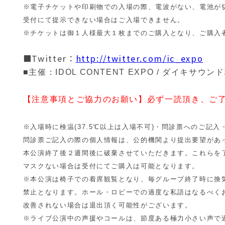
※電子チケットや印刷物での入場の際、電波がない、
電池が
受付にて提示できない場合はご入場できません。
※チケットは御１人様最大１枚までのご購入となり、
ご購入
■Twitter：
http://twitter.com/
ic_expo
■主催：IDOL CONTENT EXPO / ダイキサウ
【注意事項とご協力のお願い】必ず一読頂き、
ご
※入場時に検温(37.5℃以上は入場不可)・
問診票へのご記入
問診票ご記入の際の個人情報は、
公的機関より提出要望があ
本公演終了後２週間後に破棄させていただきます。
これらを
マスクない場合は受付にてご購入は可能となります。
※本公演は椅子での着席観覧となり、
毎グループ終了時に換
禁止となります。ホール・
ロビーでの過度な私語はなるべく
改善されない場合は退出頂く可能性がございます。
※ライブ公演中の声援やコールは、
節度ある極力小さい声で