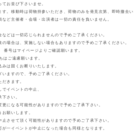
ってお並び下さいませ。
ます。
移動時は荷物持参いただき、荷物のみを発見次第、
即時撤去い
損など主催者・会場・出演者は一切の責任を負いません。
金などは一切応じられませんので予めご了承ください。
数の場合は、
実施しない場合もありますので予めご了承ください。
。 番号はマイページよりご確認願います。
ちはご遠慮願います。
込みは固くお断りいたします。
ざいますので、
予めご了承ください。
ただきます。
しでイベントの中止、
承下さい。
変更になる可能性が
ありますので予めご了承下さい。
うお願いします。
中止させて頂く
可能性がありますので予めご了承下さい。
万が一イベントが中止になった場合も同様となります。