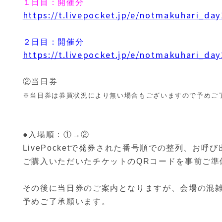
１日目：開催分
https://t.livepocket.jp/e/
notmakuhari_day
２日目：開催分
https://t.livepocket.jp/e/
notmakuhari_day
②当日券
※
当日券は券買状況により無い場合もございますので予めご
●入場順：①→②
LivePocketで発券された番号順での整列、
お呼び
ご購入いただいたチケットのQRコードを事前ご準
その後に当日券のご案内となりますが、
会場の混
予めご了承願います。