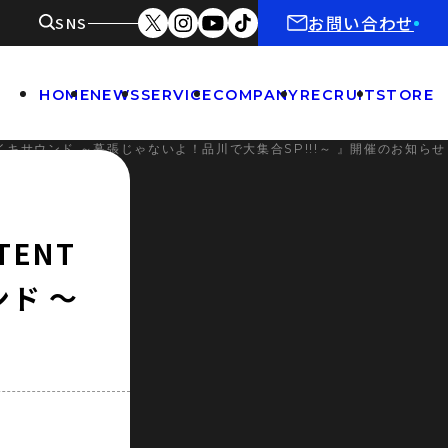
お問い合わせ
SNS
HOME
NEWS
SERVICE
COMPANY
RECRUIT
STORE
BYダイキサウンド ～幕張じゃないよ！品川で大集合SP!!!～ 』開催のお知らせ
TENT
ンド ～