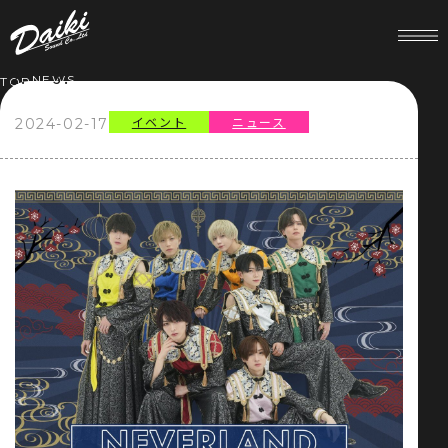
NEWS
TOP
イベント
ニュース
2024-02-17
HOME
NEWS
SERVICE
COMPANY
RECRUIT
STORE