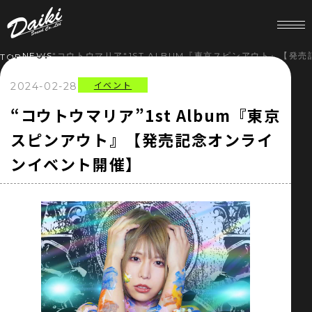
NEWS
"コウトウマリア"1ST ALBUM『東京スピンアウト』【発
TOP
イベント
2024-02-28
HOME
“コウトウマリア”1st Album『東京
スピンアウト』【発売記念オンライ
NEWS
ンイベント開催】
SERVICE
COMPANY
RECRUIT
STORE