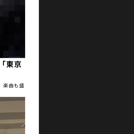
 「東京
、楽曲も盛