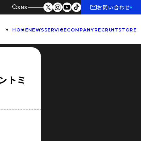
お問い合わせ
SNS
HOME
NEWS
SERVICE
COMPANY
RECRUIT
STORE
ントミ