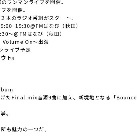
は初のワンマンライブを開催。
イブを開催。
める２本のラジオ番組がスタート。
~19:30@FMはなび（秋田）
0〜@FMはなび（秋田）
s Volume On～出演
マンライブ予定
アウト』
bum
Final mix音源9曲に加え、新境地となる「Bounc
暴挙。
い所も魅力の一つだ。