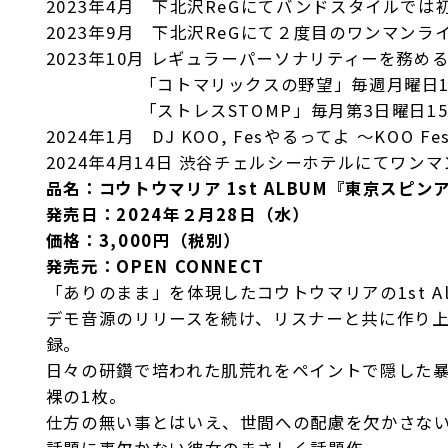
2023年4月 下北沢ReGにてバンドスタイルで
2023年9月 下北沢ReGにて２度目のワンマンラ
2023年10月 レギュラーパーソナリティーを務
「コトマリックスの野望」毎週月曜日19:00
「ストレスSTOMP」毎月第3日曜日15:3
2024年1月 DJ KOO, Fesやるってよ ～KOO Fe
2024年4月14日 渋谷チェルシーホテルにてワン
品名：コウトウマリア 1st ALBUM『東京スピン
発売日：2024年２月28日（水）
価格：3,000円（税別）
発売元：OPEN CONNECT
「ありのまま」を体現したコウトウマリアの1st Al
デモ音源のリリースを続け、リスナーと共に作り上げた
録。
日々の研鑽で培われた肌荒れをペイントで隠した
裸の1枚。
仕方の無い事とはいえ、世間への配慮を欠かさな
話題に事欠かない彼女のまさしく話題作。