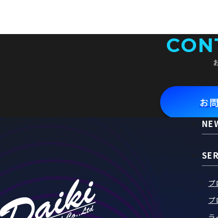
CON
お
NE
SE
プ
プ
ラ