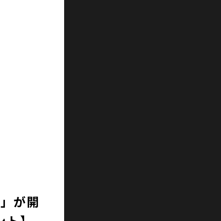
1」が開
ト】