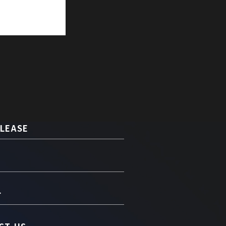
LEASE
介