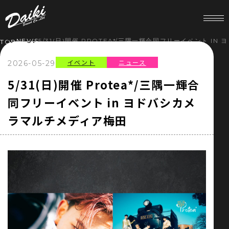
NEWS
5/31(日)開催 PROTEA*/三隅一輝合同フリーイベント I
TOP
イベント
ニュース
2026-05-29
HOME
5/31(日)開催 Protea*/三隅一輝合
同フリーイベント in ヨドバシカメ
NEWS
ラマルチメディア梅田
SERVICE
COMPANY
RECRUIT
STORE