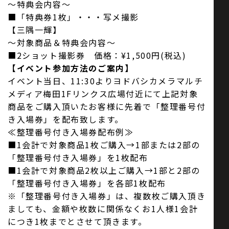
～特典会内容～
■「特典券1枚」・・・写メ撮影
【三隅一輝】
～対象商品＆特典会内容～
■2ショット撮影券 価格：¥1,500円(税込)
【イベント参加方法のご案内】
イベント当日、11:30よりヨドバシカメラマルチ
メディア梅田1Fリンクス広場付近にて上記対象
商品をご購入頂いたお客様に先着で「整理番号付
き入場券」を配布致します。
≪整理番号付き入場券配布例≫
■1会計で対象商品1枚ご購入→1部または2部の
「整理番号付き入場券」を1枚配布
■1会計で対象商品2枚以上ご購入→1部と2部の
「整理番号付き入場券」を各部1枚配布
※「整理番号付き入場券」は、複数枚ご購入頂き
ましても、金額や枚数に関係なくお1人様1会計
につき1枚までとさせて頂きます。