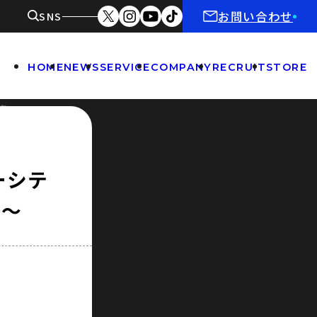
お問い合わせ
SNS
HOME
NEWS
SERVICE
COMPANY
RECRUIT
STORE
!～
ーシテ
!～