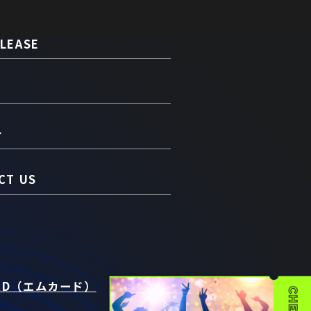
LEASE
介
CT US
RD（エムカード）