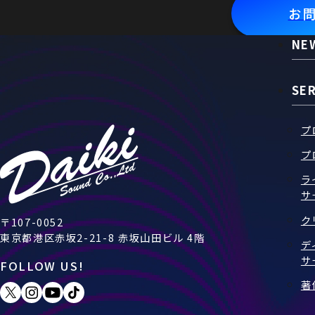
お
NE
SE
プ
プ
ラ
サ
ク
〒107-0052
東京都港区赤坂2-21-8 赤坂山田ビル 4階
デ
サ
FOLLOW US!
著