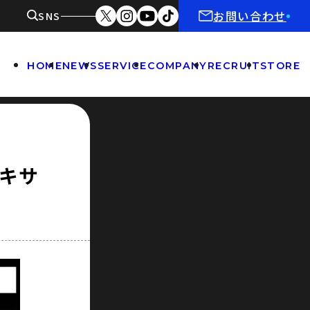
お問い合わせ
SNS
HOME
NEWS
SERVICE
COMPANY
RECRUIT
STORE
イキサ