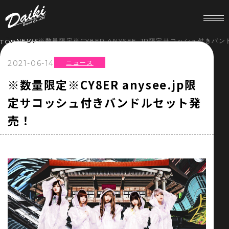
NEWS
※数量限定※CY8ER ANYSEE.JP限定サコッシュ付きバ
TOP
ニュース
2021-06-14
HOME
※数量限定※CY8ER anysee.jp限
定サコッシュ付きバンドルセット発
NEWS
売！
SERVICE
COMPANY
RECRUIT
STORE