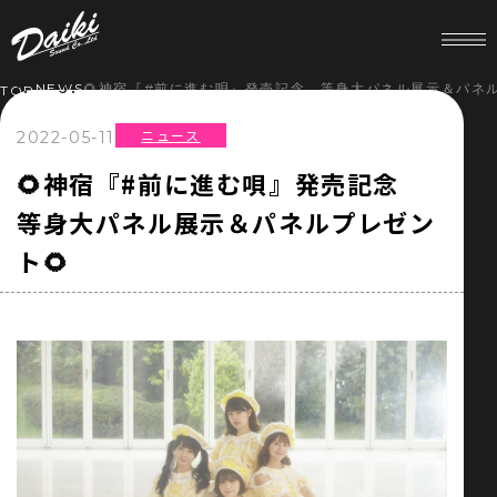
NEWS
🌻神宿『#前に進む唄』発売記念 等身大パネル展示＆パネル
TOP
ニュース
2022-05-11
HOME
🌻神宿『#前に進む唄』発売記念
等身大パネル展示＆パネルプレゼン
NEWS
ト🌻
SERVICE
COMPANY
RECRUIT
STORE