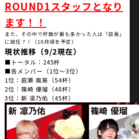
ROUND1スタッフとなり
ます！！
また、その中で杯数が最も多かった人は「店長」
に就任？！（10月頃を予定）
現状推移（9/2現在）
■トータル：245杯
■各メンバー（1位～3位）
1位：庭瀬 風葵（54杯）
2位：篠崎 優瑠（48杯）
3位：新 凛乃佑（45杯）