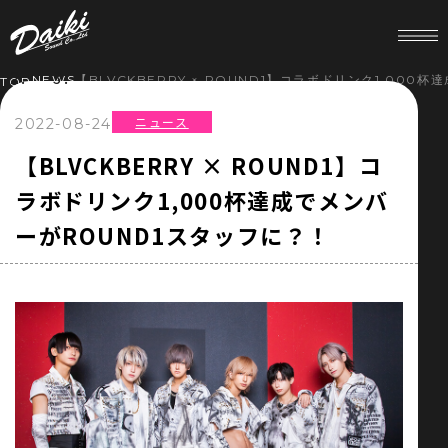
NEWS
【BLVCKBERRY × ROUND1】コラボドリンク1,000
TOP
ニュース
2022-08-24
HOME
【BLVCKBERRY × ROUND1】コ
ラボドリンク1,000杯達成でメンバ
NEWS
ーがROUND1スタッフに？！
SERVICE
COMPANY
RECRUIT
STORE