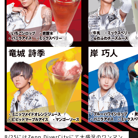
8/25にはZepp DiverCityにて大盛況のワンマン