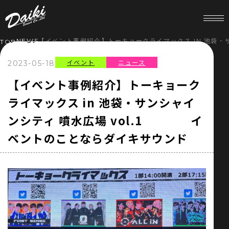
NEWS
【イベント事例紹介】トーキョークライマックス IN 池袋
TOP
イベント
ニュース
2023-05-18
HOME
【イベント事例紹介】トーキョーク
ライマックス in 池袋・サンシャイ
NEWS
ンシティ 噴水広場 vol.1 イ
SERVICE
ベントのことならダイキサウンド
COMPANY
RECRUIT
STORE