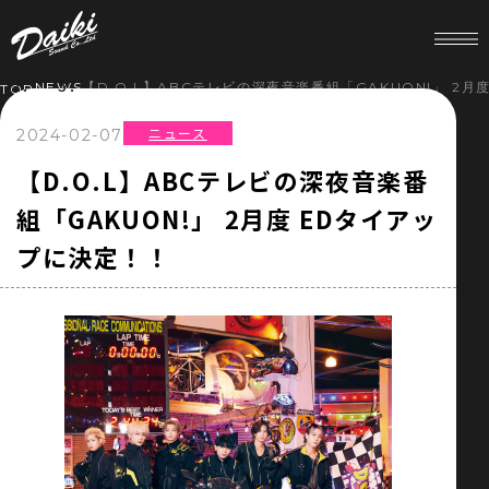
NEWS
【D.O.L】ABCテレビの深夜音楽番組「GAKUON!」 2
TOP
ニュース
2024-02-07
HOME
【D.O.L】ABCテレビの深夜音楽番
組「GAKUON!」 2月度 EDタイアッ
NEWS
プに決定！！
SERVICE
COMPANY
RECRUIT
STORE