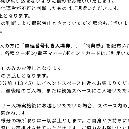
客様が映り込まないように撮影をお願いいたします。
の他運営が不可と判断したものはご遠慮いただきます。
止となります。
フの判断により撮影禁止とさせていただく場合もございま
す。
購入の方に「
整理番号付き入場券
」、「特典券」を配布い
す。各種クーポン/電子マネー/ポイントカードはご利用い
券」のみのお渡しとなります。
でのお渡しとなります。
分前（13:45）にイベントスペース付近へお集まりくだ
り、最後尾のご入場、または観覧スペースにご入場いただ
フリー入場実施後にお越しいただいた場合、スペース内の
出来かねます。
客様分の場所取りは一切禁止とします。ご自身がお持ちに
た際はお声掛けさせていただきます。ご協力をお願いいた