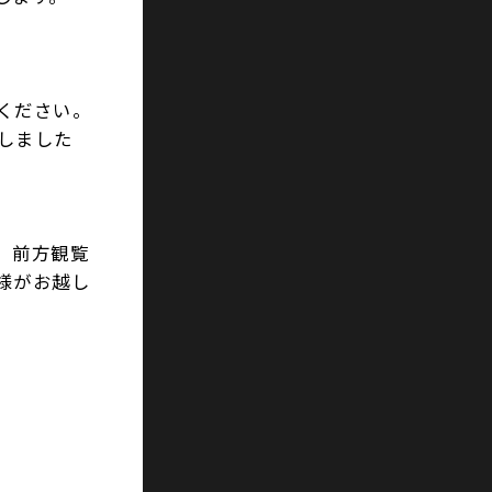
ください。
しました
、前方観覧
様がお越し