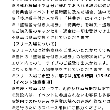
※お連れ様同士で番号が離れておられる場合は遅
※特典会はイベントが長時間に及んだ場合、途中
※「整理番号付き入場券」「特典券」はイベント
※「整理番号付き入場券」「特典券」を紛失・盗
※ご購入後のキャンセル・返金は一切お受けでき
不良品は良品交換とさせていただきます。
【フリー入場について】
※フリー入場は対象商品をご購入いただかなくて
※当日の「整理番号付き入場券」の配券状況によ
エリア内でのミニライブのご観覧は出来かねます
になった場合、入場規制をさせていただきます。
※フリー入場ご希望のお客様は
指定の時間（13:5
【イベント注意事項】
※喫煙・飲酒は禁止です。泥酔及び酒気帯び状態
※施設内は、イベントに参加されないお客様も多
※館内での座り込みや営業店舗への迷惑行為など
※通行のためのスペース確保にご協力ください。