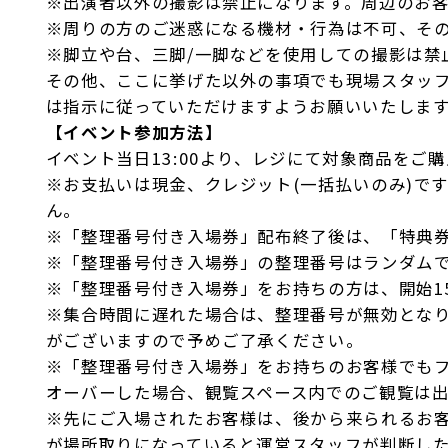
※出演者以外の撮影は禁止になります。周辺のお
※周りの方のご迷惑になる機材・行為は不可、そ
※脚立や台、三脚/一脚などを使用しての撮影は禁
その他、ここに挙げた以外の事項でも現場スタッ
は指示に従っていただけますようお願いいたしま
【イベント参加方法】
イベント当日13:00より、レジにて対象商品をご
※お支払いは現金、クレジット(一括払いのみ)で
ん。
※「整理番号付き入場券」配布終了後は、「特典
※「整理番号付き入場券」の整理番号はランダム
※「整理番号付き入場券」をお持ちの方は、開始15
※集合時間に遅れた場合は、整理番号が無効とな
がございますので予めご了承ください。
※「整理番号付き入場券」をお持ちのお客様でも
オーバーした場合、観覧スペース内でのご観覧は
※先にご入場されたお客様は、後から来られるお
が場所取りになっていると運営スタッフが判断し