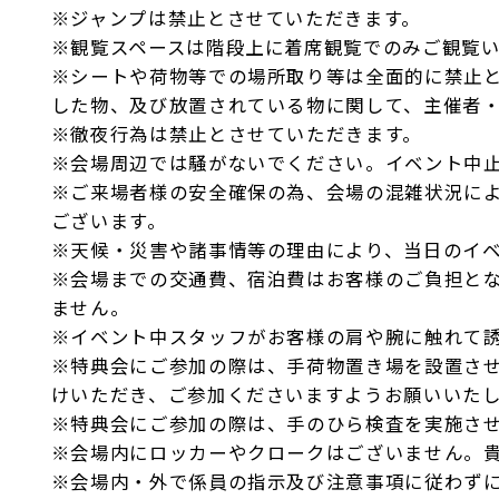
※ジャンプは禁止とさせていただきます。
※観覧スペースは階段上に着席観覧でのみご観覧
※シートや荷物等での場所取り等は全面的に禁止
した物、及び放置されている物に関して、主催者
※徹夜行為は禁止とさせていただきます。
※会場周辺では騒がないでください。イベント中
※ご来場者様の安全確保の為、会場の混雑状況に
ございます。
※天候・災害や諸事情等の理由により、当日のイ
※会場までの交通費、宿泊費はお客様のご負担と
ません。
※イベント中スタッフがお客様の肩や腕に触れて
※特典会にご参加の際は、手荷物置き場を設置さ
けいただき、ご参加くださいますようお願いいた
※特典会にご参加の際は、手のひら検査を実施さ
※会場内にロッカーやクロークはございません。
※会場内・外で係員の指示及び注意事項に従わず