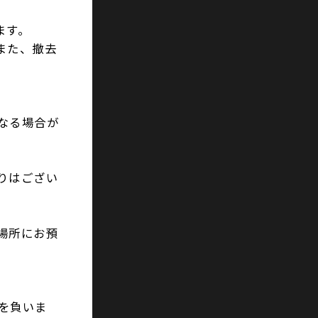
ます。
また、撤去
なる場合が
りはござい
場所にお預
を負いま