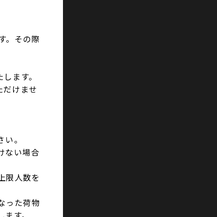
す。その際
たします。
ただけませ
さい。
けない場合
上限人数を
なった荷物
します。