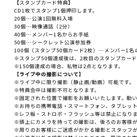
【スタンプカード特典】
CD1枚でスタンプ1個押印します。
20個…公演1回無料入場
30個…映像通話（2分）
40個…メンバー1名からお手紙
50個…シークレット公演参加券
100個（スタンプ50個カード2枚）…メンバー1名
※スタンプ50個達成後は、2枚目のスタンプカー
※150個達成の場合、私物は2点となります。
【ライブ中の撮影について】
※ライブ中に限り撮影（静止画/動画）可能です。
※特典会中は撮影不可となります。
※固定された位置で撮影をお願いいたします。動
※お持ちの携帯電話・スマートフォン、タブレッ
※レフ板・ストロボ・フラッシュ等は禁止になり
※頭上にカメラを持っての撮影は、後ろのお客様
※周りのお客様にご迷惑がかかる撮影とスタッフ