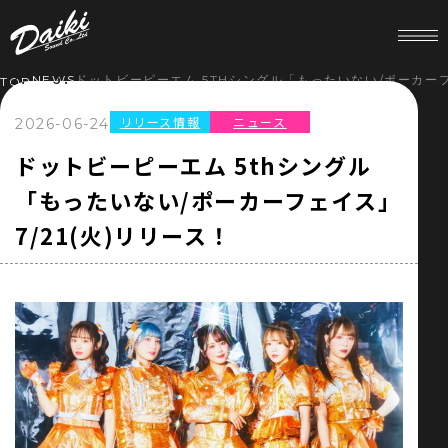
NEWS
ドットビーピーエム 5THシングル「もったいない/ポーカーフェ
TOP
リリース情報
ニュース
2026-06-24
HOME
ドットビーピーエム 5thシングル
「もったいない/ポーカーフェイス」
NEWS
7/21(火)リリース！
SERVICE
COMPANY
RECRUIT
STORE