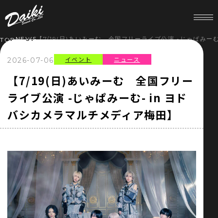
NEWS
【7/19(日)あいみーむ 全国フリーライブ公演 -じゃぱみー
TOP
イベント
ニュース
2026-07-06
HOME
【7/19(日)あいみーむ 全国フリー
ライブ公演 -じゃぱみーむ- in ヨド
NEWS
バシカメラマルチメディア梅田】
SERVICE
COMPANY
RECRUIT
STORE