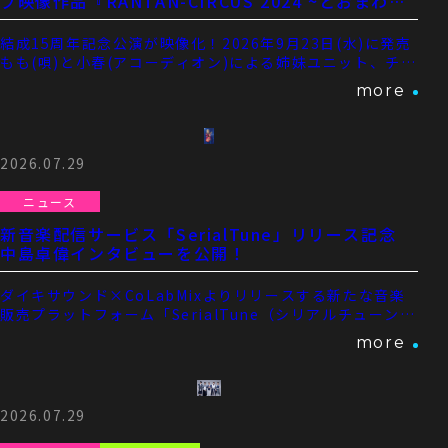
ブ映像作品『RANTAN-CIRCUS 2024 ~とおまわり
しつつ、とおあまりいつつ~』Blu-ray＆DVDリリー
ス決定！！
結成15周年記念公演が映像化！2026年9月23日(水)に発売
もも(唄)と小春(アコーディオン)による姉妹ユニット、チ
...
more
2026.07.29
ニュース
新音楽配信サービス「SerialTune」リリース記念
中島卓偉インタビューを公開！
ダイキサウンド×CoLabMixよりリリースする新たな音楽
販売プラットフォーム「SerialTune（シリアルチューン）
...
more
2026.07.29