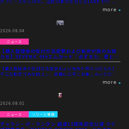
のリリースから30年。活動30周年を迎えるLAMP EYE ...
more
お問い合わせ
2026.08.04
SNS
ニュース
【購入整理券の受付方法変更および転売対策のお知
らせ】SEVENIC 6thエムカード「必ずまた、君と巡
り逢う」リリースイベント in ららぽーとTOKYO-B
AY
【購入整理券の受付方法変更および転売対策のお知らせ】
不正な転売行為を防止し、皆様に公平にお楽しみいただく
ため、以下の通り ...
more
2026.08.01
ニュース
リリース情報
チャラン・ポ・ランタン 結成15周年記念公演 ライ