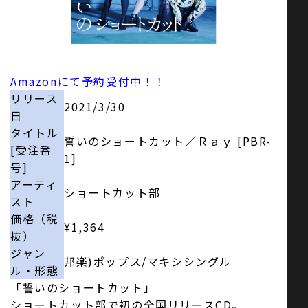
お問い合わせ
Amazonにて予約受付中！！
SNS
リリース
2021/3/30
日
タイトル
誓いのショートカット／Ｒａｙ [PBR-
[受注番
1]
号]
アーティ
ショートカット部
スト
価格（税
¥1,364
抜）
ジャン
邦楽)ポップス/マキシシングル
ル・形態
「誓いのショートカット」
ショートカット部で初の全国リリースCD。