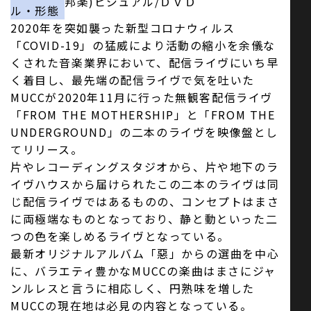
邦楽)ビジュアル/ＤＶＤ
ル・形態
2020年を突如襲った新型コロナウィルス
「COVID-19」の猛威により活動の縮小を余儀な
くされた音楽業界において、配信ライヴにいち早
く着目し、最先端の配信ライヴで気を吐いた
MUCCが2020年11月に行った無観客配信ライヴ
「FROM THE MOTHERSHIP」と「FROM THE
UNDERGROUND」の二本のライヴを映像盤とし
てリリース。
片やレコーディングスタジオから、片や地下のラ
イヴハウスから届けられたこの二本のライヴは同
じ配信ライヴではあるものの、コンセプトはまさ
に両極端なものとなっており、静と動といった二
つの色を楽しめるライヴとなっている。
最新オリジナルアルバム「惡」からの選曲を中心
に、バラエティ豊かなMUCCの楽曲はまさにジャ
ンルレスと言うに相応しく、円熟味を増した
MUCCの現在地は必見の内容となっている。