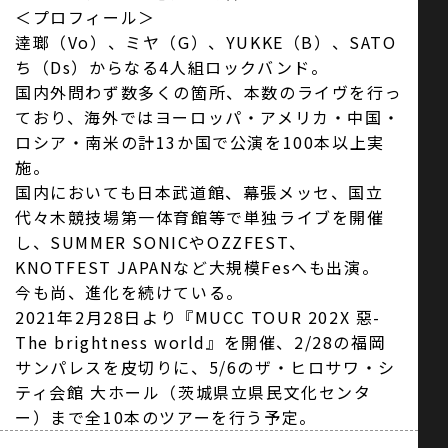
＜プロフィール＞
逹瑯（Vo）、ミヤ（G）、YUKKE（B）、SATO
ち（Ds）からなる4人組ロックバンド。
国内外問わず数多くの箇所、本数のライヴを行っ
ており、海外ではヨーロッパ・アメリカ・中国・
ロシア・南米の計13か国で公演を100本以上実
施。
国内においても日本武道館、幕張メッセ、国立
代々木競技場第一体育館等で単独ライブを開催
し、SUMMER SONICやOZZFEST、
KNOTFEST JAPANなど大規模Fesへも出演。
今も尚、進化を続けている。
2021年2月28日より『MUCC TOUR 202X 惡-
The brightness world』を開催、2/28の福岡
サンパレスを皮切りに、5/6のザ・ヒロサワ・シ
ティ会館 大ホール（茨城県立県民文化センタ
ー）まで全10本のツアーを行う予定。