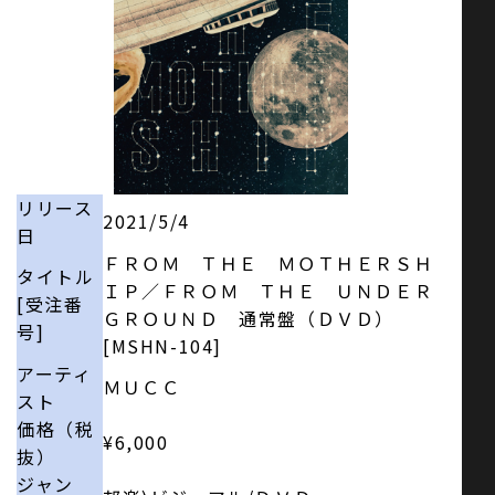
お問い合わせ
SNS
リリース
2021/5/4
日
ＦＲＯＭ ＴＨＥ ＭＯＴＨＥＲＳＨ
タイトル
ＩＰ／ＦＲＯＭ ＴＨＥ ＵＮＤＥＲ
[受注番
ＧＲＯＵＮＤ 通常盤（ＤＶＤ）
号]
[MSHN-104]
アーティ
ＭＵＣＣ
スト
価格（税
¥6,000
抜）
ジャン