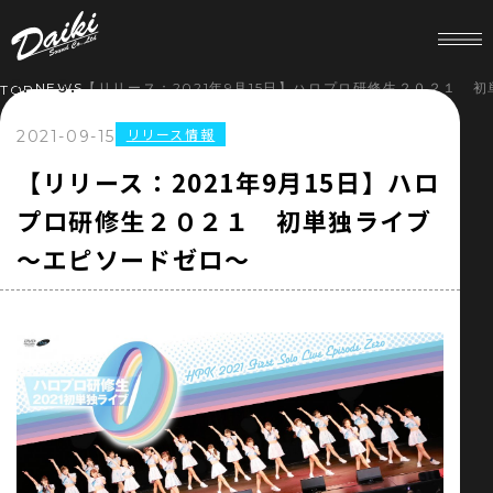
NEWS
【リリース：2021年9月15日】ハロプロ研修生２０２１
TOP
リリース情報
2021-09-15
HOME
【リリース：2021年9月15日】ハロ
プロ研修生２０２１ 初単独ライブ
NEWS
～エピソードゼロ～
SERVICE
COMPANY
RECRUIT
STORE