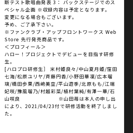
断テスト歌唱曲発表 3： バックステージでのス
ペシャル企画 ※収録内容は予定となります。
変更になる場合もございます。
予め、ご了承下さい。
※ファンクラブ・アップフロントワークス Web
Store 先行発売商品です。
＜プロフィール＞
ハロー！プロジェクトでデビューを目指す研修
生。
[ハロプロ研修生］ 米村姫良々/中山夏月姫/窪田
七海/松原ユリヤ/斉藤円香/小野田華凜/広本瑠
璃/橋田歩果/西﨑美空/平山遊季/北原もも/江端
妃咲/豫風瑠乃/村越彩菜/植村葉純/有澤一華/石
山咲良 ※山田苺は本人の申し出
により、2021/04/23付で研修活動を終了しまし
た。