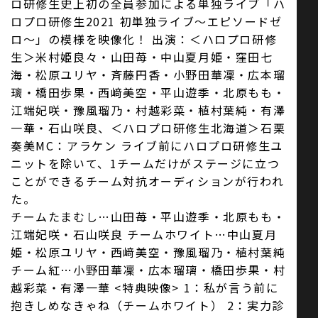
ロ研修生史上初の全員参加による単独ライブ「ハ
ロプロ研修生2021 初単独ライブ～エピソードゼ
ロ～」の模様を映像化！ 出演：＜ハロプロ研修
生＞米村姫良々・山田苺・中山夏月姫・窪田七
海・松原ユリヤ・斉藤円香・小野田華凜・広本瑠
璃・橋田歩果・西﨑美空・平山遊季・北原もも・
江端妃咲・豫風瑠乃・村越彩菜・植村葉純・有澤
一華・石山咲良、＜ハロプロ研修生北海道＞石栗
奏美MC：アラケン ライブ前にハロプロ研修生ユ
ニットを除いて、1チームだけがステージに立つ
ことができるチーム対抗オーディションが行われ
た。
チームたまむし…山田苺・平山遊季・北原もも・
江端妃咲・石山咲良 チームホワイト…中山夏月
姫・松原ユリヤ・西﨑美空・豫風瑠乃・植村葉純
チーム紅…小野田華凜・広本瑠璃・橋田歩果・村
越彩菜・有澤一華 <特典映像> 1：私が言う前に
抱きしめなきゃね（チームホワイト） 2：実力診