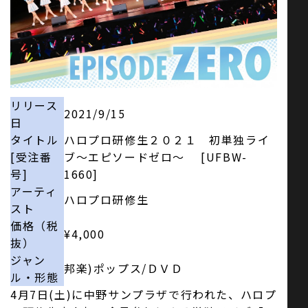
お問い合わせ
SNS
リリース
2021/9/15
日
タイトル
ハロプロ研修生２０２１ 初単独ライ
[受注番
ブ～エピソードゼロ～ [UFBW-
号]
1660]
アーティ
ハロプロ研修生
スト
価格（税
¥4,000
抜）
ジャン
邦楽)ポップス/ＤＶＤ
ル・形態
4月7日(土)に中野サンプラザで行われた、ハロプ