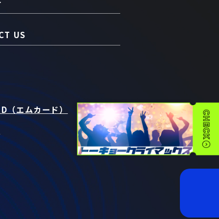
介
CT US
RD（エムカード）
t