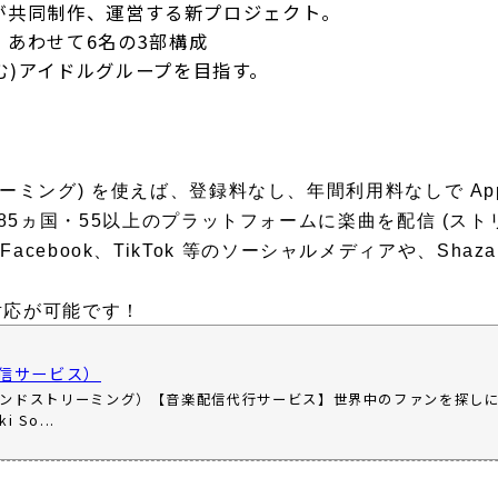
PMが共同制作、運営する新プロジェクト。
、あわせて6名の3部構成
む)アイドルグループを目指す。
ンドストリーミング) を使えば、登録料なし、年間利⽤料なしで App
es等 世界185ヵ国・55以上のプラットフォームに楽曲を配信 (ス
Facebook、TikTok 等のソーシャルメディアや、Shaz
対応が可能です！
音楽配信サービス）
（ダイキサウンドストリーミング）【音楽配信代行サービス】世界中のファンを探し
So...