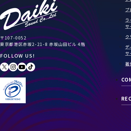
プ
ラ
サ
ク
〒107-0052
東京都港区赤坂2-21-8 赤坂山田ビル 4階
デ
サ
FOLLOW US!
著
CO
RE