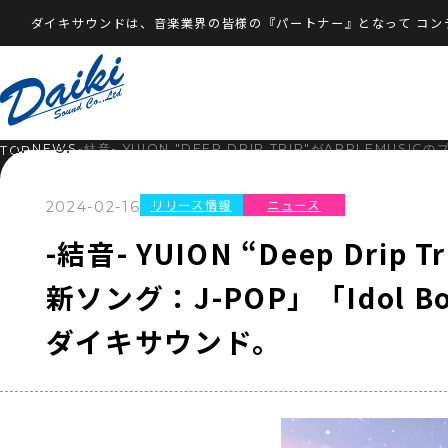
ダイキサウンドは、音楽業界の皆様の『パートナー』となって
コン
NEWS
-結音- YUION "DEEP DRIP TRIP"がAPPL
TOP
リリース情報
ニュース
2024-02-16
-結音- YUION “Deep Dri
新ソング：J-POP」「Ido
ダイキサウンド。