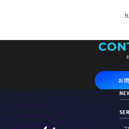
CON
お
NE
SE
プ