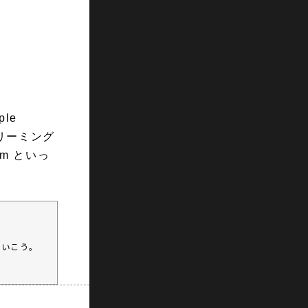
le
トリーミング
am といっ
にいこう。