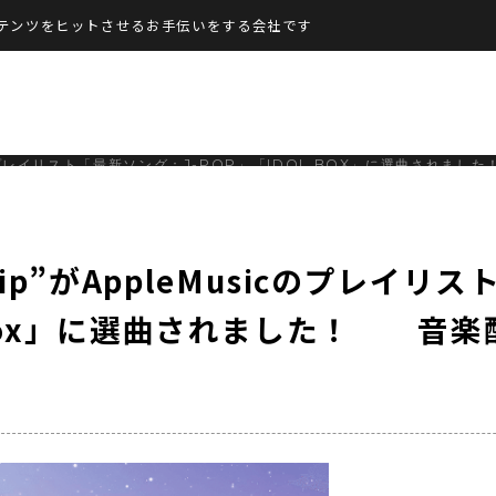
テンツをヒットさせるお手伝いをする会社です
EMUSICのプレイリスト「最新ソング：J-POP」「IDOL BOX」に選曲さ
p Trip”がAppleMusicのプレイリ
l Box」に選曲されました！ 音