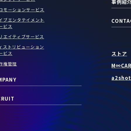
事例紹
ロモーションサービス
イブエンタテイメント
CONTA
ービス
リエイティブサービス
ィストリビューション
ストア
ービス
作権管理
M∞CA
a2sho
MPANY
CRUIT