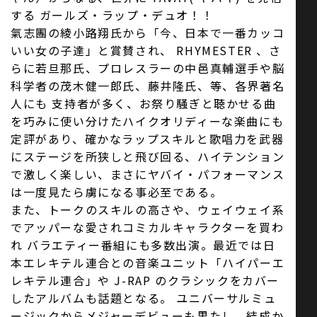
する ガールズ・ラップ・デュオ！！
氣志團の綾小路翔氏から「今、日本で一番カッコ
いい女の子達」と賞賛され、 RHYMESTER 、さ
らに若旦那氏、プロレスラーの中邑真輔選手や脳
科学者の茂木健一郎氏、藤井隆氏、等、各界著名
人にも 支持者が多く、お祭り騒ぎと聴かせる曲
を巧みに使い分けたハイクオリディーな楽曲にも
定評があり、確かなラップスキルと歌唱力を武器
にステージを所狭しと飛び回る、ハイテンション
で激しく楽しい、まさにヤバイ・パフォーマンス
は一度見たら虜になる事必至である。
また、トークのスキルの高さや、ウェイウェイ系
でアッパーな愛されコミカルキャラクターを買わ
れ バラエティー番組にも多数出演。最近では日
本エレキテル連合との音楽ユニット「ハイパーエ
レキテル連合」や J-RAP のクラシックをカバー
したアルバムも話題となる。 ユニバーサルミュ
ージックからメジャーデビューも果たし、結成か