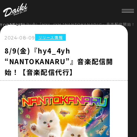
NEWS
8/9(金)『HY4_4YH "NANTOKANARU"』音楽配信開
TOP
リリース情報
2024-08-09
HOME
8/9(金)『hy4_4yh
“NANTOKANARU”』音楽配信開
NEWS
始！【音楽配信代行】
SERVICE
COMPANY
RECRUIT
STORE