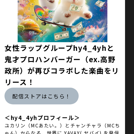
お問い合わせ
SNS
女性ラップグループhy4_4yhと
鬼才プロハンバーガー（ex.高野
政所）が再びコラボした楽曲をリ
リース！
配信ストアはこちら！
＜hy4_4yhプロフィール＞
ユカリン（MCあたい。）とチャンチャラ（MCち
ゃん）からなる、世界に YAVAY( ヤバイ) を発信