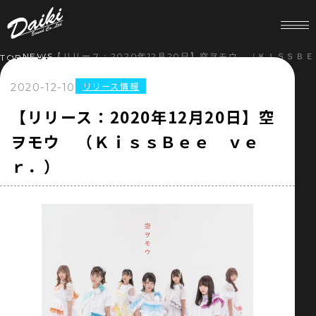
NEWS
【リリース：2020年12月20日】空ヲモウ （ＫＩＳＳＢ
TOP
リリース情報
2020-12-10
HOME
【リリース：2020年12月20日】空
ヲモウ （ＫｉｓｓＢｅｅ ｖｅ
NEWS
ｒ．）
SERVICE
COMPANY
RECRUIT
STORE