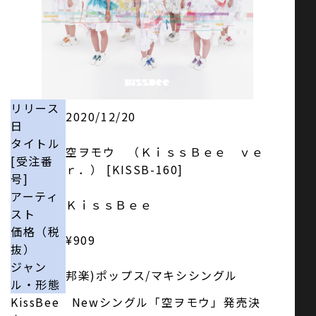
お問い合わせ
SNS
リリース
2020/12/20
日
タイトル
空ヲモウ （ＫｉｓｓＢｅｅ ｖｅ
[受注番
ｒ．） [KISSB-160]
号]
アーティ
ＫｉｓｓＢｅｅ
スト
価格（税
¥909
抜）
ジャン
邦楽)ポップス/マキシシングル
ル・形態
KissBee Newシングル「空ヲモウ」発売決