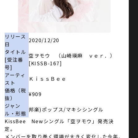
お問い合わせ
リリース
2020/12/20
SNS
日
タイトル
空ヲモウ （山崎瑛麻 ｖｅｒ．）
[受注番
[KISSB-167]
号]
アーティ
ＫｉｓｓＢｅｅ
スト
価格（税
¥909
抜）
ジャン
邦楽)ポップス/マキシシングル
ル・形態
KissBee Newシングル「空ヲモウ」発売決
定。
メンバーを取り巻く環境が大きく変化した今年、