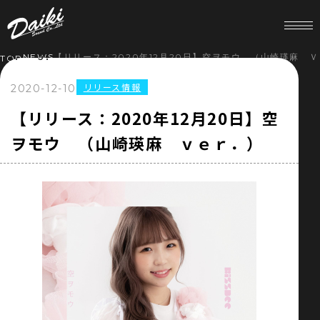
NEWS
【リリース：2020年12月20日】空ヲモウ （山崎瑛麻 
TOP
リリース情報
2020-12-10
HOME
【リリース：2020年12月20日】空
ヲモウ （山崎瑛麻 ｖｅｒ．）
NEWS
SERVICE
COMPANY
RECRUIT
STORE