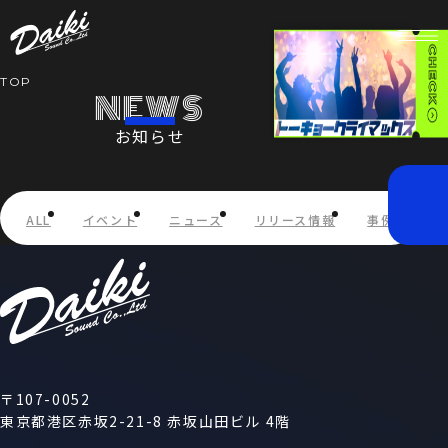
TOP
NEWS
お知らせ
HOME
NEWS
ALL
イベント
ニュース
リリース情報
事例紹介
SERVICE
COMPANY
RECRUIT
〒107-0052
東京都港区赤坂2-21-8 赤坂山田ビル 4階
STORE