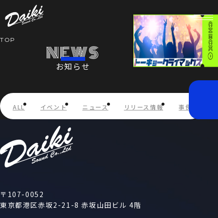
TOP
NEWS
お知らせ
HOME
NEWS
ALL
イベント
ニュース
リリース情報
事例紹介
SERVICE
COMPANY
RECRUIT
〒107-0052
東京都港区赤坂2-21-8 赤坂山田ビル 4階
STORE