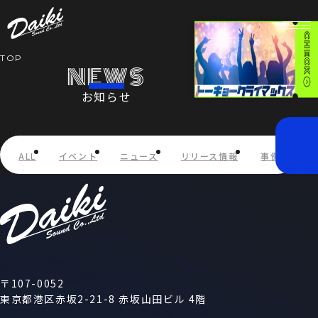
TOP
NEWS
お知らせ
HOME
NEWS
ALL
イベント
ニュース
リリース情報
事例紹介
SERVICE
COMPANY
RECRUIT
〒107-0052
東京都港区赤坂2-21-8 赤坂山田ビル 4階
STORE