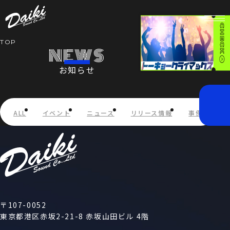
TOP
NEWS
お知らせ
HOME
NEWS
ALL
イベント
ニュース
リリース情報
事例紹介
SERVICE
COMPANY
RECRUIT
〒107-0052
東京都港区赤坂2-21-8 赤坂山田ビル 4階
STORE