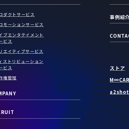
ロダクトサービス
事例紹
ロモーションサービス
イブエンタテイメント
CONTA
ービス
リエイティブサービス
ィストリビューション
ストア
ービス
作権管理
M∞CA
a2sho
MPANY
CRUIT