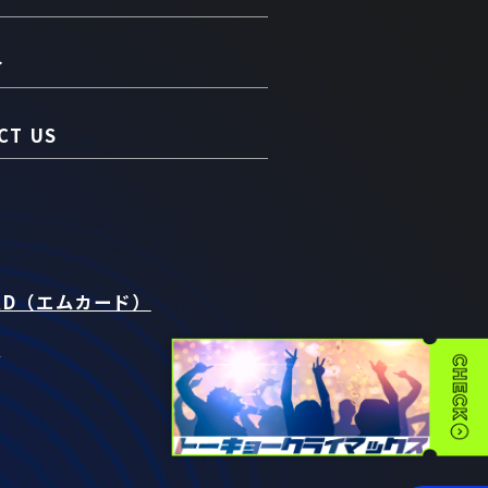
介
CT US
RD（エムカード）
t