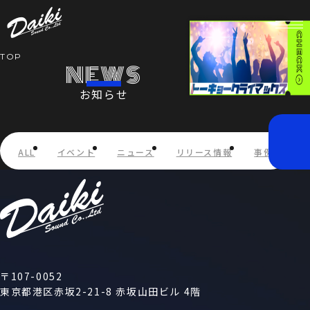
TOP
NEWS
お知らせ
HOME
NEWS
ALL
イベント
ニュース
リリース情報
事例紹介
SERVICE
COMPANY
RECRUIT
〒107-0052
東京都港区赤坂2-21-8 赤坂山田ビル 4階
STORE