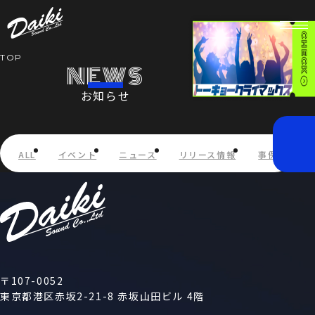
TOP
NEWS
お知らせ
HOME
NEWS
ALL
イベント
ニュース
リリース情報
事例紹介
SERVICE
COMPANY
RECRUIT
〒107-0052
東京都港区赤坂2-21-8 赤坂山田ビル 4階
STORE