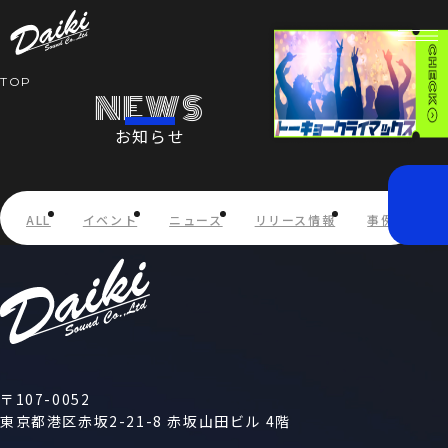
TOP
NEWS
お知らせ
HOME
NEWS
ALL
イベント
ニュース
リリース情報
事例紹介
SERVICE
COMPANY
RECRUIT
〒107-0052
東京都港区赤坂2-21-8 赤坂山田ビル 4階
STORE