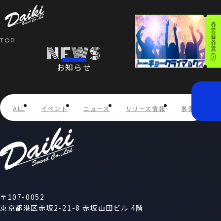
TOP
NEWS
お知らせ
HOME
NEWS
ALL
イベント
ニュース
リリース情報
事例紹介
SERVICE
COMPANY
RECRUIT
〒107-0052
東京都港区赤坂2-21-8 赤坂山田ビル 4階
STORE