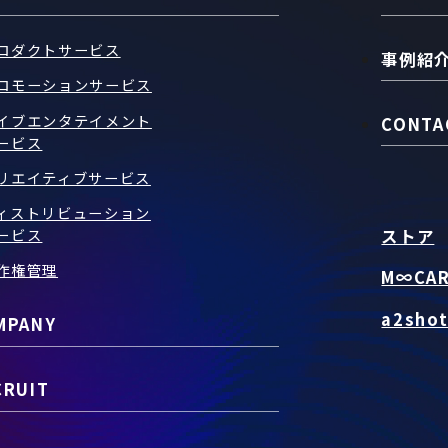
ロダクトサービス
事例紹
ロモーションサービス
イブエンタテイメント
CONTA
ービス
リエイティブサービス
ィストリビューション
ストア
ービス
作権管理
M∞CA
a2sho
MPANY
CRUIT