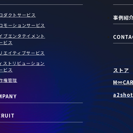
ロダクトサービス
事例紹
ロモーションサービス
イブエンタテイメント
CONTA
ービス
リエイティブサービス
ィストリビューション
ストア
ービス
作権管理
M∞CA
a2sho
MPANY
CRUIT