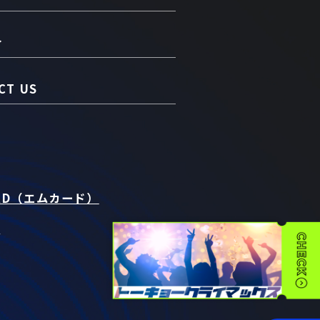
介
CT US
RD（エムカード）
t