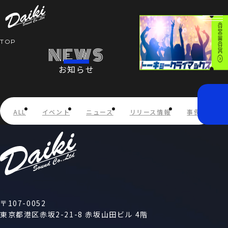
TOP
NEWS
お知らせ
HOME
NEWS
ALL
イベント
ニュース
リリース情報
事例紹介
SERVICE
COMPANY
RECRUIT
〒107-0052
東京都港区赤坂2-21-8 赤坂山田ビル 4階
STORE