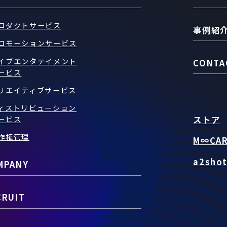
ロダクトサービス
事例紹
ロモーションサービス
イブエンタテイメント
CONTA
ービス
リエイティブサービス
ィストリビューション
ストア
ービス
作権管理
M∞CA
a2sho
MPANY
CRUIT