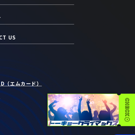
介
CT US
RD（エムカード）
t