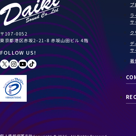
プ
ラ
サ
ク
〒107-0052
東京都港区赤坂2-21-8 赤坂山田ビル 4階
デ
サ
FOLLOW US!
著
CO
RE
個人情報保護方針