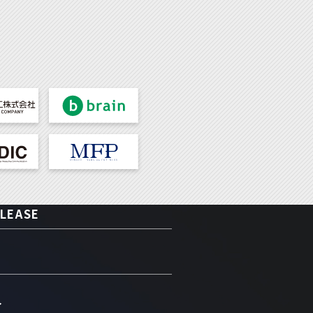
LEASE
介