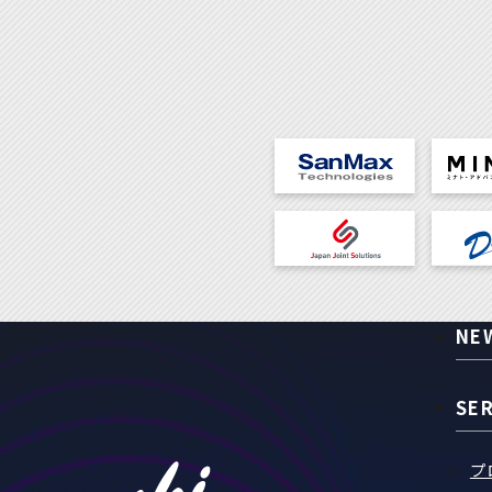
NE
SE
プ