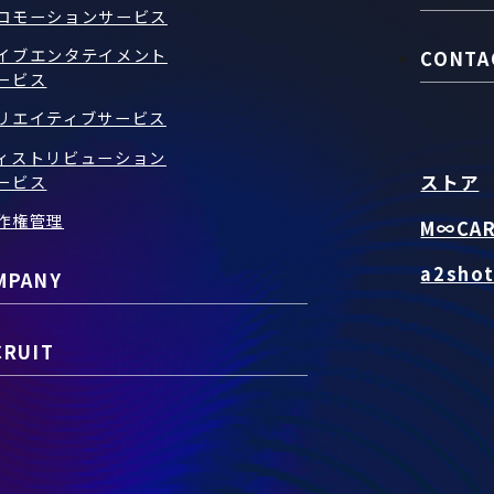
ロモーションサービス
イブエンタテイメント
CONTA
ービス
リエイティブサービス
ィストリビューション
ストア
ービス
作権管理
M∞CA
a2sho
MPANY
CRUIT