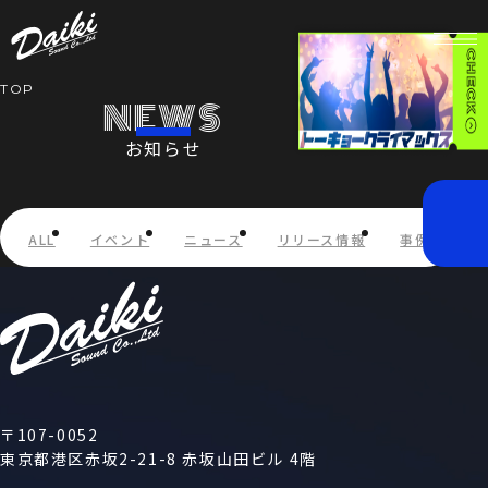
TOP
NEWS
お知らせ
HOME
NEWS
ALL
イベント
ニュース
リリース情報
事例紹介
SERVICE
COMPANY
RECRUIT
〒107-0052
東京都港区赤坂2-21-8 赤坂山田ビル 4階
STORE