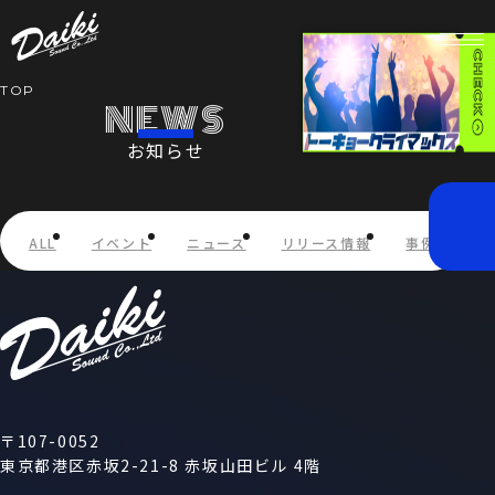
TOP
NEWS
お知らせ
HOME
NEWS
ALL
イベント
ニュース
リリース情報
事例紹介
SERVICE
COMPANY
RECRUIT
〒107-0052
東京都港区赤坂2-21-8 赤坂山田ビル 4階
STORE