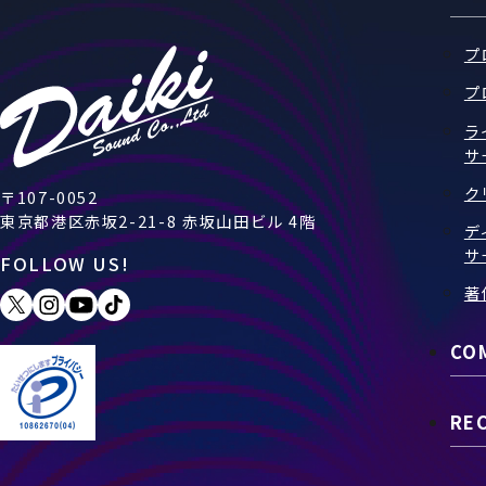
プ
プ
ラ
サ
ク
〒107-0052
東京都港区赤坂2-21-8 赤坂山田ビル 4階
デ
サ
FOLLOW US!
著
CO
RE