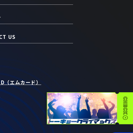
介
CT US
RD（エムカード）
t