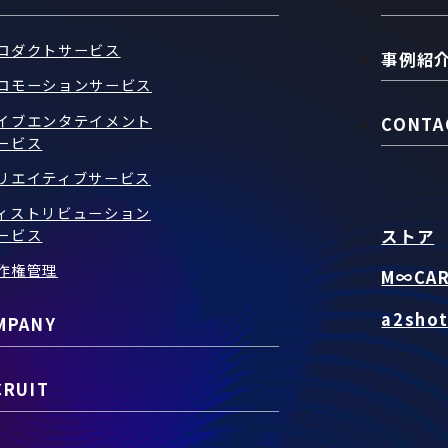
ロダクトサービス
事例紹
ロモーションサービス
イブエンタテイメント
CONTA
ービス
リエイティブサービス
ィストリビューション
ストア
ービス
作権管理
M∞CA
a2sho
MPANY
CRUIT