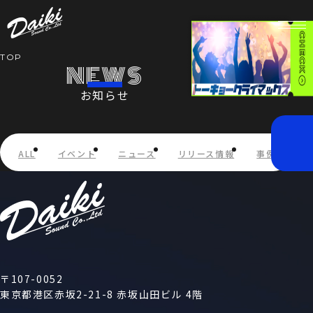
TOP
NEWS
お知らせ
HOME
NEWS
ALL
イベント
ニュース
リリース情報
事例紹介
SERVICE
COMPANY
RECRUIT
〒107-0052
東京都港区赤坂2-21-8 赤坂山田ビル 4階
STORE